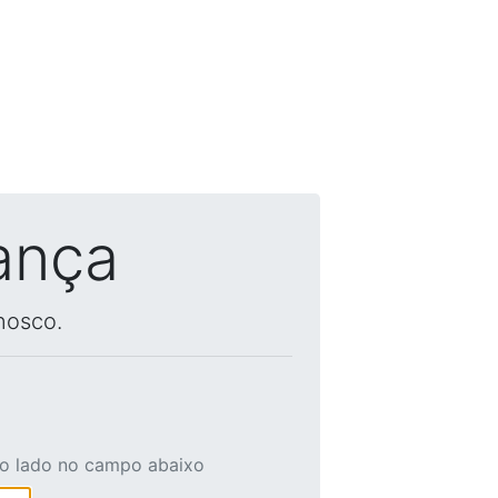
ança
nosco.
ao lado no campo abaixo