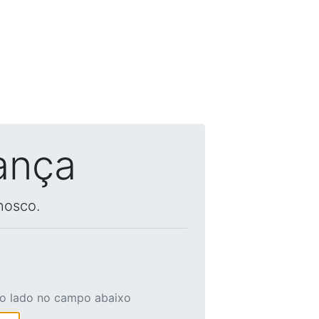
ança
nosco.
ao lado no campo abaixo