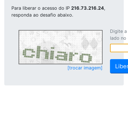
Para liberar o acesso
do IP
216.73.216.24
,
responda ao desafio abaixo.
Digite 
lado no
[trocar imagem]