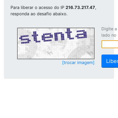
Para liberar o acesso
do IP
216.73.217.47
,
responda ao desafio abaixo.
Digite 
lado no
[trocar imagem]