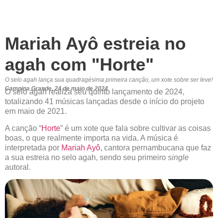
Mariah Ayô estreia no
agah com "Horte"
O selo agah lança sua quadragésima primeira canção, um xote sobre ser leve!
Campina Grande, 24 de maio de 2024
O selo agah realiza seu quinto lançamento de 2024,
totalizando 41 músicas lançadas desde o início do projeto
em maio de 2021.
A canção “
Horte
” é um xote que fala sobre cultivar as coisas
boas, o que realmente importa na vida. A música é
interpretada por
Mariah Ayô
, cantora pernambucana que faz
a sua estreia no selo agah, sendo seu primeiro
single
autoral.