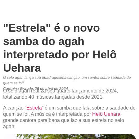
"Estrela" é o novo
samba do agah
interpretado por Helô
Uehara
O selo agah lança sua quadragésima canção, um samba sobre saudade de
quem se foi!
Campina Grande, 26 de abril de 2024
O selo agah realiza seu quarto lançamento de 2024,
totalizando 40 músicas lançadas desde 2021.
A canção “
Estrela
” é um samba que fala sobre a saudade de
quem se foi. A música é interpretada por
Helô Uehara
,
grande cantora paraibana que faz a sua estreia no selo
agah.