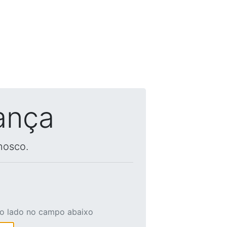
ança
nosco.
ao lado no campo abaixo