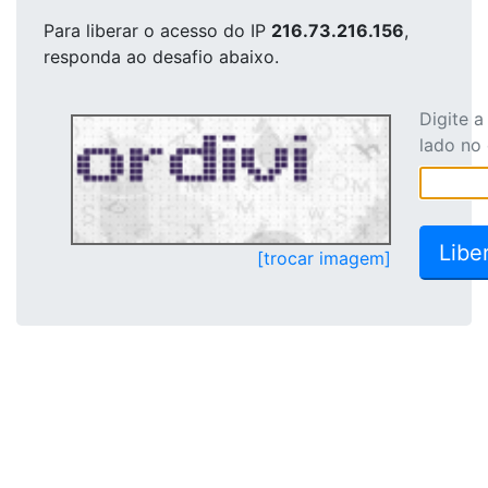
Para liberar o acesso
do IP
216.73.216.156
,
responda ao desafio abaixo.
Digite 
lado no
[trocar imagem]